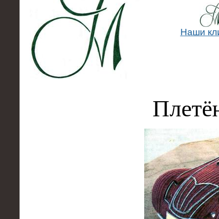
Наши кл
Плетё